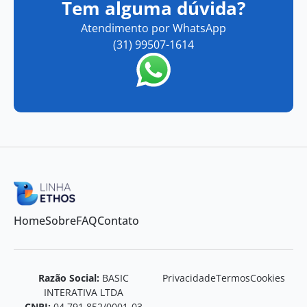
Tem alguma dúvida?
Atendimento por WhatsApp
(31) 99507-1614
Home
Sobre
FAQ
Contato
Razão Social:
BASIC
Privacidade
Termos
Cookies
INTERATIVA LTDA
CNPJ:
04.791.852/0001-03