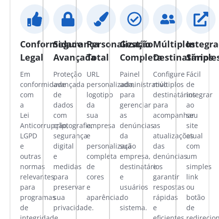
Conformidade
Segurança
Personalização
Gestão
Múltiplos
Integr
Legal
Avançada
Total
Completa
Destinatários
Simple
Em
Proteção
URL
Painel
Configure
Fácil
conformidade
avançada
personalizada,
administrativo
múltiplos
de
com
de
logotipo
para
destinatários
integrar
a
dados
da
gerenciar
para
ao
Lei
com
sua
as
acompanhar
seu
Anticorrupção,
criptografia,
empresa
denúncias
as
site
LGPD
segurança
e
da
atualizações
atual
e
digital
personalização
sua
das
com
outras
e
completa
empresa,
denúncias
um
normas
medidas
de
destinatários
e
simples
relevantes
para
cores
e
garantir
link
para
preservar
e
usuários
respostas
ou
programas
sua
aparência.
do
rápidas
botão
de
privacidade.
sistema.
e
de
integridade.
eficientes.
redirecio